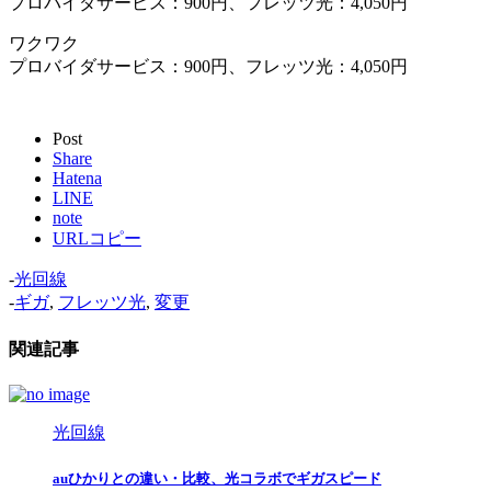
プロバイダサービス：900円、フレッツ光：4,050円
ワクワク
プロバイダサービス：900円、フレッツ光：4,050円
Post
Share
Hatena
LINE
note
URLコピー
-
光回線
-
ギガ
,
フレッツ光
,
変更
関連記事
光回線
auひかりとの違い・比較、光コラボでギガスピード