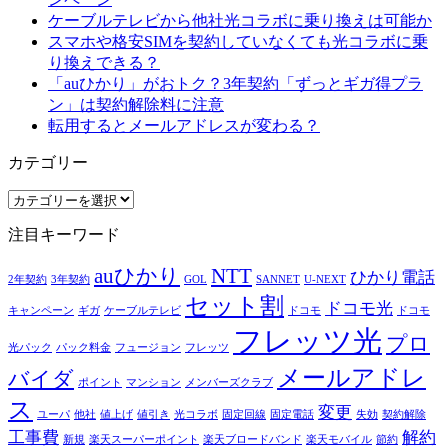
ケーブルテレビから他社光コラボに乗り換えは可能か
スマホや格安SIMを契約していなくても光コラボに乗
り換えできる？
「auひかり」がおトク？3年契約「ずっとギガ得プラ
ン」は契約解除料に注意
転用するとメールアドレスが変わる？
カテゴリー
カ
テ
注目キーワード
ゴ
リ
auひかり
NTT
ひかり電話
ー
2年契約
3年契約
GOL
SANNET
U-NEXT
セット割
ドコモ光
キャンペーン
ギガ
ケーブルテレビ
ドコモ
ドコモ
フレッツ光
プロ
光パック
パック料金
フュージョン
フレッツ
メールアドレ
バイダ
ポイント
マンション
メンバーズクラブ
ス
変更
ユーパ
他社
値上げ
値引き
光コラボ
固定回線
固定電話
失効
契約解除
工事費
解約
新規
楽天スーパーポイント
楽天ブロードバンド
楽天モバイル
節約