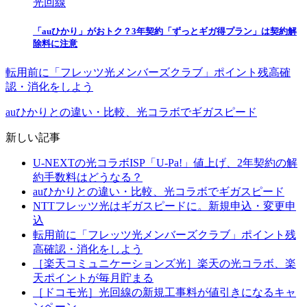
光回線
「auひかり」がおトク？3年契約「ずっとギガ得プラン」は契約解
除料に注意
転用前に「フレッツ光メンバーズクラブ」ポイント残高確
認・消化をしよう
auひかりとの違い・比較、光コラボでギガスピード
新しい記事
U-NEXTの光コラボISP「U-Pa!」値上げ、2年契約の解
約手数料はどうなる？
auひかりとの違い・比較、光コラボでギガスピード
NTTフレッツ光はギガスピードに。新規申込・変更申
込
転用前に「フレッツ光メンバーズクラブ」ポイント残
高確認・消化をしよう
［楽天コミュニケーションズ光］楽天の光コラボ、楽
天ポイントが毎月貯まる
［ドコモ光］光回線の新規工事料が値引きになるキャ
ンペーン