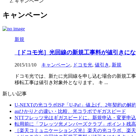
キャンペーン
キャンペーン
新規
［ドコモ光］光回線の新規工事料が値引きにな
2015/11/10
キャンペーン
,
ドコモ光
,
値引き
,
新規
ドコモ光では、新たに光回線を申し込む場合の新規工事
移転工事は値引き対象外となります。 キ ...
新しい記事
U-NEXTの光コラボISP「U-Pa!」値上げ、2年契約の
auひかりとの違い・比較、光コラボでギガスピード
NTTフレッツ光はギガスピードに。新規申込・変更申込
転用前に「フレッツ光メンバーズクラブ」ポイント残高
［楽天コミュニケーションズ光］楽天の光コラボ、楽天