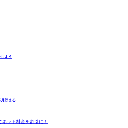
をしよう
毎月貯まる
してネット料金を割引に！