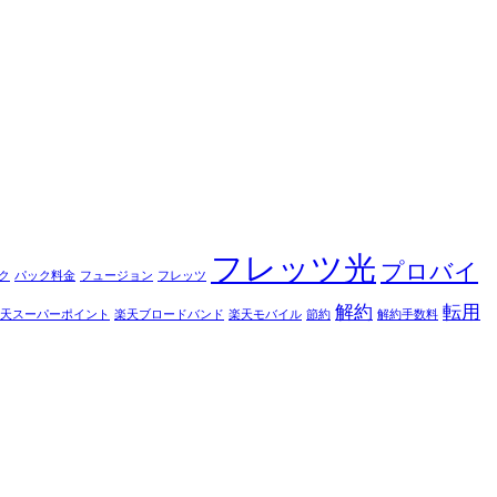
フレッツ光
プロバイ
ク
パック料金
フュージョン
フレッツ
解約
転用
天スーパーポイント
楽天ブロードバンド
楽天モバイル
節約
解約手数料