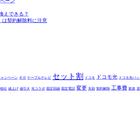
ペーン
換えできる？
」は契約解除料に注意
セット割
ドコモ光
キャンペーン
ギガ
ケーブルテレビ
ドコモ
ドコモ光パッ
変更
工事費
他社
値上げ
値引き
光コラボ
固定回線
固定電話
失効
契約解除
新規
楽