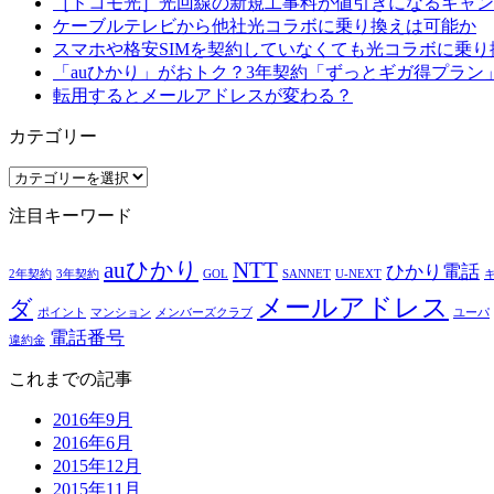
［ドコモ光］光回線の新規工事料が値引きになるキャン
ケーブルテレビから他社光コラボに乗り換えは可能か
スマホや格安SIMを契約していなくても光コラボに乗り
「auひかり」がおトク？3年契約「ずっとギガ得プラン
転用するとメールアドレスが変わる？
カテゴリー
カ
テ
注目キーワード
ゴ
リ
auひかり
NTT
ー
ひかり電話
2年契約
3年契約
GOL
SANNET
U-NEXT
メールアドレス
ダ
ポイント
マンション
メンバーズクラブ
ユーパ
電話番号
違約金
これまでの記事
2016年9月
2016年6月
2015年12月
2015年11月