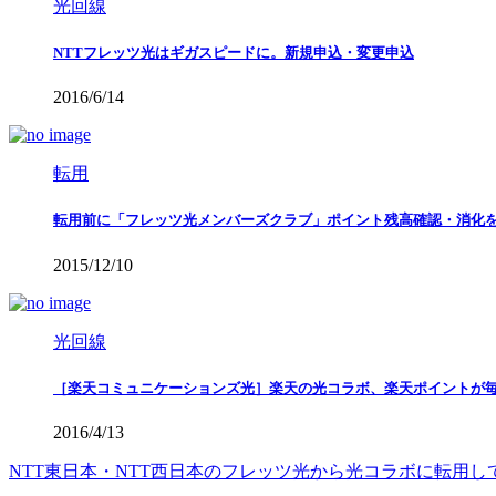
光回線
NTTフレッツ光はギガスピードに。新規申込・変更申込
2016/6/14
転用
転用前に「フレッツ光メンバーズクラブ」ポイント残高確認・消化
2015/12/10
光回線
［楽天コミュニケーションズ光］楽天の光コラボ、楽天ポイントが
2016/4/13
NTT東日本・NTT西日本のフレッツ光から光コラボに転用