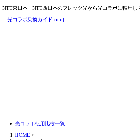
NTT東日本・NTT西日本のフレッツ光から光コラボに転用
［光コラボ乗換ガイド.com］
光コラボ転用比較一覧
HOME
>