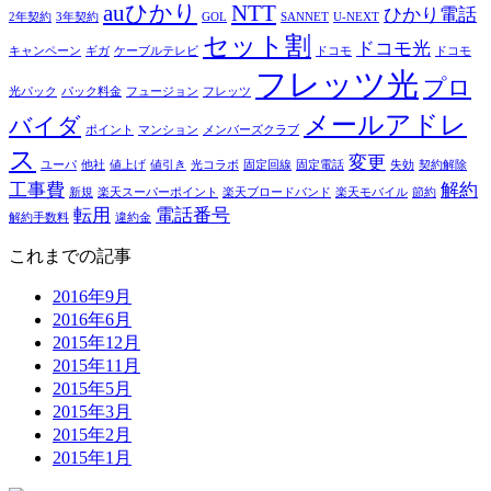
auひかり
NTT
ひかり電話
ー
2年契約
3年契約
GOL
SANNET
U-NEXT
セット割
ドコモ光
キャンペーン
ギガ
ケーブルテレビ
ドコモ
ドコモ
フレッツ光
プロ
光パック
パック料金
フュージョン
フレッツ
メールアドレ
バイダ
ポイント
マンション
メンバーズクラブ
ス
変更
ユーパ
他社
値上げ
値引き
光コラボ
固定回線
固定電話
失効
契約解除
工事費
解約
新規
楽天スーパーポイント
楽天ブロードバンド
楽天モバイル
節約
転用
電話番号
解約手数料
違約金
これまでの記事
2016年9月
2016年6月
2015年12月
2015年11月
2015年5月
2015年3月
2015年2月
2015年1月