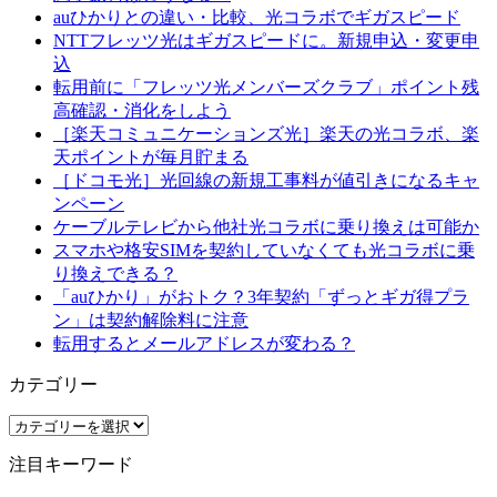
auひかりとの違い・比較、光コラボでギガスピード
NTTフレッツ光はギガスピードに。新規申込・変更申
込
転用前に「フレッツ光メンバーズクラブ」ポイント残
高確認・消化をしよう
［楽天コミュニケーションズ光］楽天の光コラボ、楽
天ポイントが毎月貯まる
［ドコモ光］光回線の新規工事料が値引きになるキャ
ンペーン
ケーブルテレビから他社光コラボに乗り換えは可能か
スマホや格安SIMを契約していなくても光コラボに乗
り換えできる？
「auひかり」がおトク？3年契約「ずっとギガ得プラ
ン」は契約解除料に注意
転用するとメールアドレスが変わる？
カテゴリー
カ
テ
注目キーワード
ゴ
リ