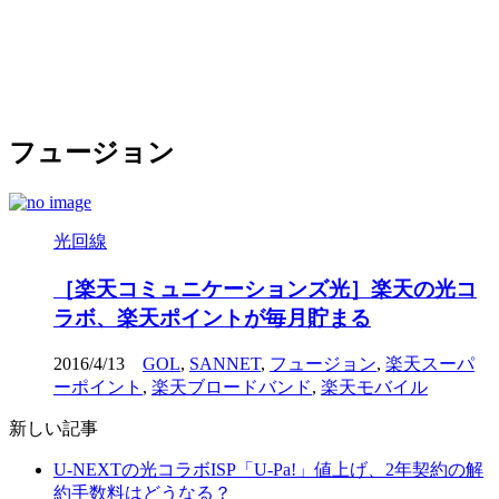
フュージョン
光回線
［楽天コミュニケーションズ光］楽天の光コ
ラボ、楽天ポイントが毎月貯まる
2016/4/13
GOL
,
SANNET
,
フュージョン
,
楽天スーパ
ーポイント
,
楽天ブロードバンド
,
楽天モバイル
新しい記事
U-NEXTの光コラボISP「U-Pa!」値上げ、2年契約の解
約手数料はどうなる？