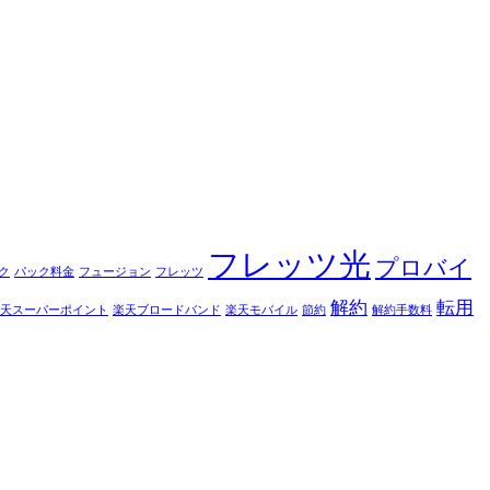
フレッツ光
プロバイ
ク
パック料金
フュージョン
フレッツ
解約
転用
天スーパーポイント
楽天ブロードバンド
楽天モバイル
節約
解約手数料