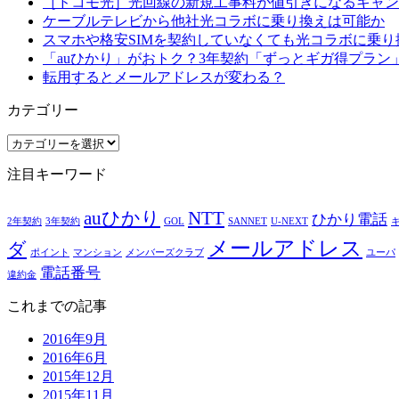
［ドコモ光］光回線の新規工事料が値引きになるキャン
ケーブルテレビから他社光コラボに乗り換えは可能か
スマホや格安SIMを契約していなくても光コラボに乗り
「auひかり」がおトク？3年契約「ずっとギガ得プラン
転用するとメールアドレスが変わる？
カテゴリー
カ
テ
注目キーワード
ゴ
リ
auひかり
NTT
ー
ひかり電話
2年契約
3年契約
GOL
SANNET
U-NEXT
メールアドレス
ダ
ポイント
マンション
メンバーズクラブ
ユーパ
電話番号
違約金
これまでの記事
2016年9月
2016年6月
2015年12月
2015年11月