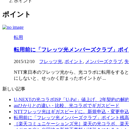
ポイント
ポイント
転用
転用前に「フレッツ光メンバーズクラブ」ポイ
2015/12/10
フレッツ光
,
ポイント
,
メンバーズクラブ
,
失
NTT東日本のフレッツ光から、光コラボに転用をする
にしないと、せっかく貯まったポイントが ...
新しい記事
U-NEXTの光コラボISP「U-Pa!」値上げ、2年契約の
auひかりとの違い・比較、光コラボでギガスピード
NTTフレッツ光はギガスピードに。新規申込・変更申込
転用前に「フレッツ光メンバーズクラブ」ポイント残高
［楽天コミュニケーションズ光］楽天の光コラボ、楽天