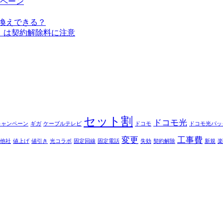
ペーン
換えできる？
」は契約解除料に注意
セット割
ドコモ光
キャンペーン
ギガ
ケーブルテレビ
ドコモ
ドコモ光パッ
変更
工事費
他社
値上げ
値引き
光コラボ
固定回線
固定電話
失効
契約解除
新規
楽