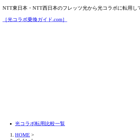
NTT東日本・NTT西日本のフレッツ光から光コラボに転用
［光コラボ乗換ガイド.com］
光コラボ転用比較一覧
HOME
>