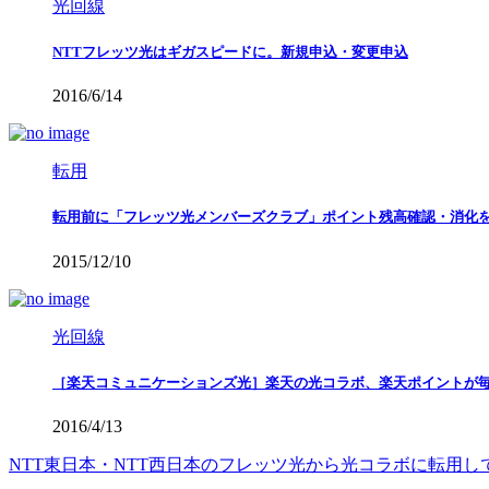
光回線
NTTフレッツ光はギガスピードに。新規申込・変更申込
2016/6/14
転用
転用前に「フレッツ光メンバーズクラブ」ポイント残高確認・消化
2015/12/10
光回線
［楽天コミュニケーションズ光］楽天の光コラボ、楽天ポイントが
2016/4/13
NTT東日本・NTT西日本のフレッツ光から光コラボに転用