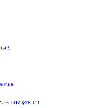
をしよう
毎月貯まる
してネット料金を割引に！