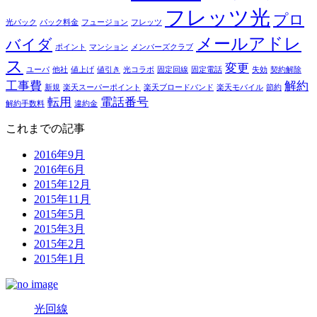
フレッツ光
プロ
光パック
パック料金
フュージョン
フレッツ
メールアドレ
バイダ
ポイント
マンション
メンバーズクラブ
ス
変更
ユーパ
他社
値上げ
値引き
光コラボ
固定回線
固定電話
失効
契約解除
工事費
解約
新規
楽天スーパーポイント
楽天ブロードバンド
楽天モバイル
節約
転用
電話番号
解約手数料
違約金
これまでの記事
2016年9月
2016年6月
2015年12月
2015年11月
2015年5月
2015年3月
2015年2月
2015年1月
光回線