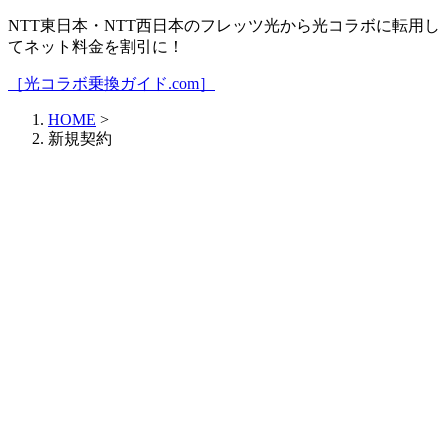
NTT東日本・NTT西日本のフレッツ光から光コラボに転用し
てネット料金を割引に！
［光コラボ乗換ガイド.com］
HOME
>
新規契約