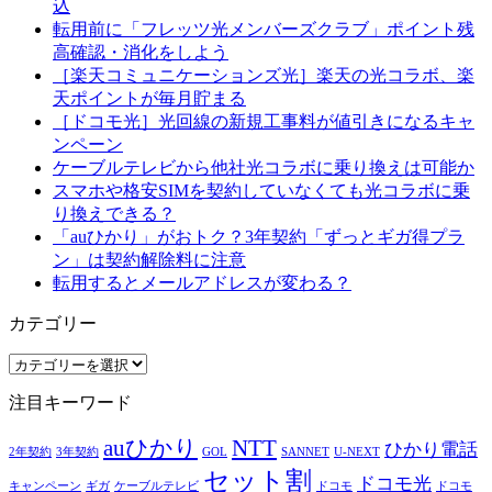
込
転用前に「フレッツ光メンバーズクラブ」ポイント残
高確認・消化をしよう
［楽天コミュニケーションズ光］楽天の光コラボ、楽
天ポイントが毎月貯まる
［ドコモ光］光回線の新規工事料が値引きになるキャ
ンペーン
ケーブルテレビから他社光コラボに乗り換えは可能か
スマホや格安SIMを契約していなくても光コラボに乗
り換えできる？
「auひかり」がおトク？3年契約「ずっとギガ得プラ
ン」は契約解除料に注意
転用するとメールアドレスが変わる？
カテゴリー
カ
テ
注目キーワード
ゴ
リ
auひかり
NTT
ひかり電話
ー
2年契約
3年契約
GOL
SANNET
U-NEXT
セット割
ドコモ光
キャンペーン
ギガ
ケーブルテレビ
ドコモ
ドコモ