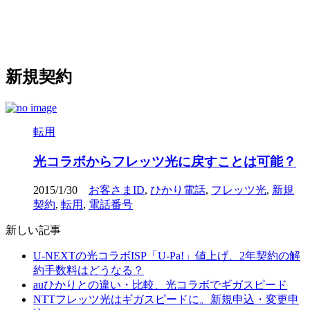
新規契約
転用
光コラボからフレッツ光に戻すことは可能？
2015/1/30
お客さまID
,
ひかり電話
,
フレッツ光
,
新規
契約
,
転用
,
電話番号
新しい記事
U-NEXTの光コラボISP「U-Pa!」値上げ、2年契約の解
約手数料はどうなる？
auひかりとの違い・比較、光コラボでギガスピード
NTTフレッツ光はギガスピードに。新規申込・変更申