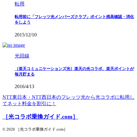
転用
転用前に「フレッツ光メンバーズクラブ」ポイント残高確認・消化
をしよう
2015/12/10
光回線
［楽天コミュニケーションズ光］楽天の光コラボ、楽天ポイントが
毎月貯まる
2016/4/13
NTT東日本・NTT西日本のフレッツ光から光コラボに転用し
てネット料金を割引に！
［光コラボ乗換ガイド.com］
© 2026 ［光コラボ乗換ガイド.com］