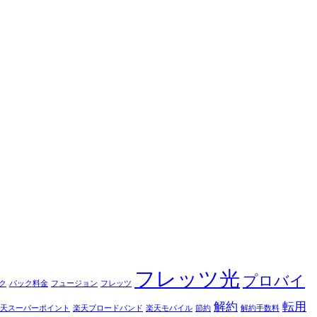
フレッツ光
プロバイ
ク
パック料金
フュージョン
フレッツ
解約
転用
天スーパーポイント
楽天ブロードバンド
楽天モバイル
節約
解約手数料