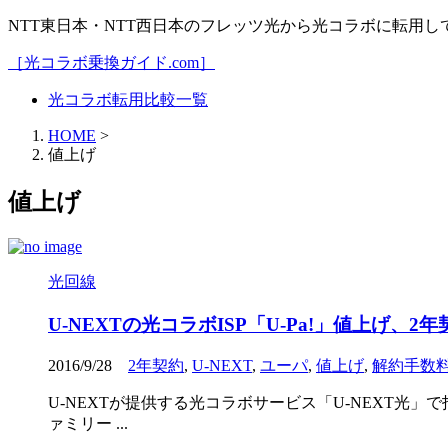
NTT東日本・NTT西日本のフレッツ光から光コラボに転用
［光コラボ乗換ガイド.com］
光コラボ転用比較一覧
HOME
>
値上げ
値上げ
光回線
U-NEXTの光コラボISP「U-Pa!」値上げ、
2016/9/28
2年契約
,
U-NEXT
,
ユーパ
,
値上げ
,
解約手数
U-NEXTが提供する光コラボサービス「U-NEXT光」で指
ァミリー ...