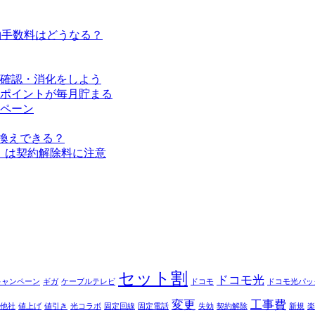
解約手数料はどうなる？
確認・消化をしよう
ポイントが毎月貯まる
ペーン
換えできる？
」は契約解除料に注意
セット割
ドコモ光
キャンペーン
ギガ
ケーブルテレビ
ドコモ
ドコモ光パッ
変更
工事費
他社
値上げ
値引き
光コラボ
固定回線
固定電話
失効
契約解除
新規
楽