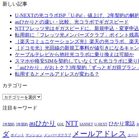
新しい記事
U-NEXTの光コラボISP「U-Pa!」値上げ、2年契約の
auひかりとの違い・比較、光コラボでギガスピード
NTTフレッツ光はギガスピードに。新規申込・変更申込
転用前に「フレッツ光メンバーズクラブ」ポイント残高
［楽天コミュニケーションズ光］楽天の光コラボ、楽天
［ドコモ光］光回線の新規工事料が値引きになるキャン
ケーブルテレビから他社光コラボに乗り換えは可能か
スマホや格安SIMを契約していなくても光コラボに乗り
「auひかり」がおトク？3年契約「ずっとギガ得プラン
転用するとメールアドレスが変わる？
カテゴリー
カ
テ
注目キーワード
ゴ
リ
auひかり
NTT
ー
ひかり電話
2年契約
3年契約
GOL
SANNET
U-NEXT
メールアドレス
ダ
ポイント
マンション
メンバーズクラブ
ユーパ