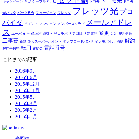
ドコモ光
キャンペーン
ギガ
ケーブルテレビ
ドコモ
ドコモ
フレッツ光
プロ
光パック
パック料金
フュージョン
フレッツ
メールアドレ
バイダ
ポイント
マンション
メンバーズクラブ
ス
変更
ユーパ
他社
値上げ
値引き
光コラボ
固定回線
固定電話
失効
契約解除
工事費
解約
新規
楽天スーパーポイント
楽天ブロードバンド
楽天モバイル
節約
転用
電話番号
解約手数料
違約金
これまでの記事
2016年9月
2016年6月
2015年12月
2015年11月
2015年5月
2015年3月
2015年2月
2015年1月
光回線