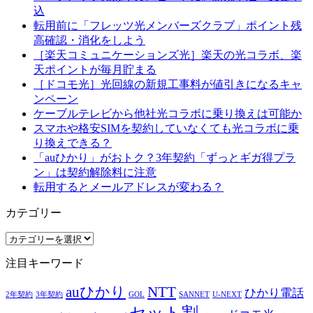
込
転用前に「フレッツ光メンバーズクラブ」ポイント残
高確認・消化をしよう
［楽天コミュニケーションズ光］楽天の光コラボ、楽
天ポイントが毎月貯まる
［ドコモ光］光回線の新規工事料が値引きになるキャ
ンペーン
ケーブルテレビから他社光コラボに乗り換えは可能か
スマホや格安SIMを契約していなくても光コラボに乗
り換えできる？
「auひかり」がおトク？3年契約「ずっとギガ得プラ
ン」は契約解除料に注意
転用するとメールアドレスが変わる？
カテゴリー
カ
テ
注目キーワード
ゴ
リ
auひかり
NTT
ひかり電話
ー
2年契約
3年契約
GOL
SANNET
U-NEXT
セット割