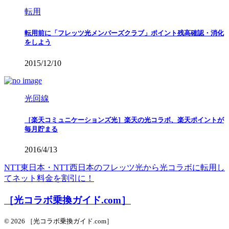
転用
転用前に「フレッツ光メンバーズクラブ」ポイント残高確認・消化
をしよう
2015/12/10
光回線
［楽天コミュニケーションズ光］楽天の光コラボ、楽天ポイントが
毎月貯まる
2016/4/13
NTT東日本・NTT西日本のフレッツ光から光コラボに転用し
てネット料金を割引に！
［光コラボ乗換ガイド.com］
© 2026 ［光コラボ乗換ガイド.com］