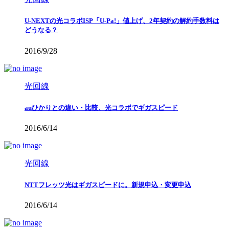
U-NEXTの光コラボISP「U-Pa!」値上げ、2年契約の解約手数料は
どうなる？
2016/9/28
光回線
auひかりとの違い・比較、光コラボでギガスピード
2016/6/14
光回線
NTTフレッツ光はギガスピードに。新規申込・変更申込
2016/6/14