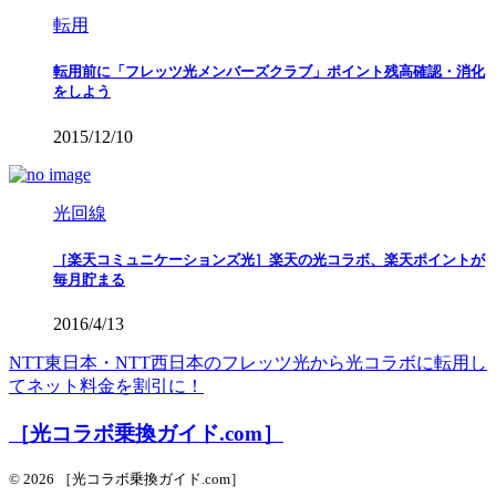
転用
転用前に「フレッツ光メンバーズクラブ」ポイント残高確認・消化
をしよう
2015/12/10
光回線
［楽天コミュニケーションズ光］楽天の光コラボ、楽天ポイントが
毎月貯まる
2016/4/13
NTT東日本・NTT西日本のフレッツ光から光コラボに転用し
てネット料金を割引に！
［光コラボ乗換ガイド.com］
© 2026 ［光コラボ乗換ガイド.com］