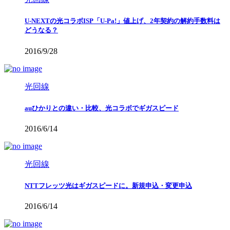
U-NEXTの光コラボISP「U-Pa!」値上げ、2年契約の解約手数料は
どうなる？
2016/9/28
光回線
auひかりとの違い・比較、光コラボでギガスピード
2016/6/14
光回線
NTTフレッツ光はギガスピードに。新規申込・変更申込
2016/6/14