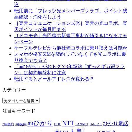
込
転用前に「フレッツ光メンバーズクラブ」ポイント残
高確認・消化をしよう
［楽天コミュニケーションズ光］楽天の光コラボ、楽
天ポイントが毎月貯まる
［ドコモ光］光回線の新規工事料が値引きになるキャ
ンペーン
ケーブルテレビから他社光コラボに乗り換えは可能か
スマホや格安SIMを契約していなくても光コラボに乗
り換えできる？
「auひかり」がおトク？3年契約「ずっとギガ得プラ
ン」は契約解除料に注意
転用するとメールアドレスが変わる？
カテゴリー
カ
テ
注目キーワード
ゴ
リ
auひかり
NTT
ひかり電話
ー
2年契約
3年契約
GOL
SANNET
U-NEXT
セット割