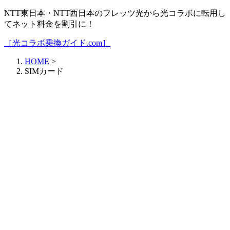
NTT東日本・NTT西日本のフレッツ光から光コラボに転用し
てネット料金を割引に！
［光コラボ乗換ガイド.com］
HOME
>
SIMカード