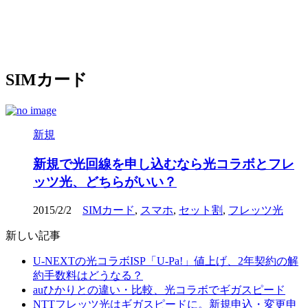
SIMカード
新規
新規で光回線を申し込むなら光コラボとフレ
ッツ光、どちらがいい？
2015/2/2
SIMカード
,
スマホ
,
セット割
,
フレッツ光
新しい記事
U-NEXTの光コラボISP「U-Pa!」値上げ、2年契約の解
約手数料はどうなる？
auひかりとの違い・比較、光コラボでギガスピード
NTTフレッツ光はギガスピードに。新規申込・変更申