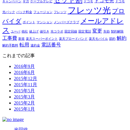
ドコモ光
キャンペーン
ギガ
ケーブルテレビ
ドコモ
ドコモ
フレッツ光
プロ
光パック
パック料金
フュージョン
フレッツ
メールアドレ
バイダ
ポイント
マンション
メンバーズクラブ
ス
変更
ユーパ
他社
値上げ
値引き
光コラボ
固定回線
固定電話
失効
契約解除
工事費
解約
新規
楽天スーパーポイント
楽天ブロードバンド
楽天モバイル
節約
転用
電話番号
解約手数料
違約金
これまでの記事
2016年9月
2016年6月
2015年12月
2015年11月
2015年5月
2015年3月
2015年2月
2015年1月
光回線